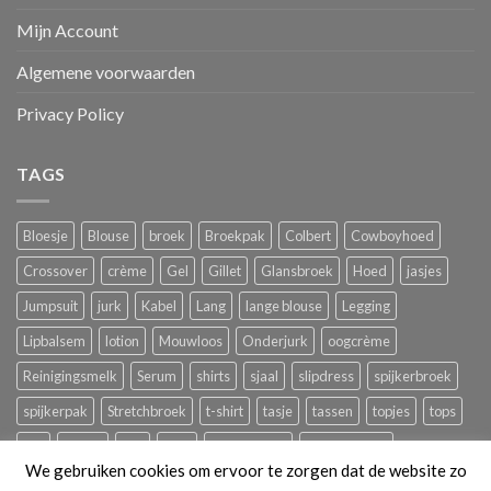
Mijn Account
Algemene voorwaarden
Privacy Policy
TAGS
Bloesje
Blouse
broek
Broekpak
Colbert
Cowboyhoed
Crossover
crème
Gel
Gillet
Glansbroek
Hoed
jasjes
Jumpsuit
jurk
Kabel
Lang
lange blouse
Legging
Lipbalsem
lotion
Mouwloos
Onderjurk
oogcrème
Reinigingsmelk
Serum
shirts
sjaal
slipdress
spijkerbroek
spijkerpak
Stretchbroek
t-shirt
tasje
tassen
topjes
tops
trui
tuniek
ves
Vest
zomerbroek
zomerjurkjes
We gebruiken cookies om ervoor te zorgen dat de website zo