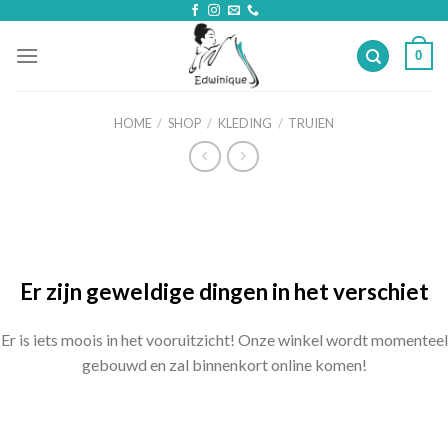
Skip
to
0
content
HOME
/
SHOP
/
KLEDING
/
TRUIEN
Ga
naar
de
inhoud
Er zijn geweldige dingen in het verschiet
Er is iets moois in het vooruitzicht! Onze winkel wordt momenteel
gebouwd en zal binnenkort online komen!