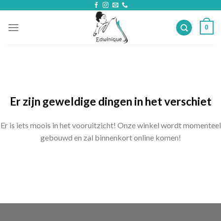
Skip
to
0
content
Ga
naar
de
inhoud
Er zijn geweldige dingen in het verschiet
Er is iets moois in het vooruitzicht! Onze winkel wordt momenteel
gebouwd en zal binnenkort online komen!