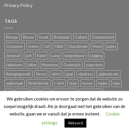
Privacy Policy
TAGS
Bloesje
Blouse
broek
Broekpak
Colbert
Cowboyhoed
Crossover
crème
Gel
Gillet
Glansbroek
Hoed
jasjes
Jumpsuit
jurk
Kabel
Lang
lange blouse
Legging
Lipbalsem
lotion
Mouwloos
Onderjurk
oogcrème
Reinigingsmelk
Serum
shirts
sjaal
slipdress
spijkerbroek
spijkerpak
Stretchbroek
t-shirt
tasje
tassen
topjes
tops
trui
tuniek
ves
Vest
zomerbroek
zomerjurkjes
We gebruiken cookies om ervoor te zorgen dat de website zo
soepel mogelijk draait. Als je doorgaat met het gebruiken van de
website, gaan we er vanuit dat je ermee instemt.
Cookie
PRIVACY POLICY
ALGEMENE VOORWAARDEN
settings
Akkoord
Copyright 2026 ©
Edwinique