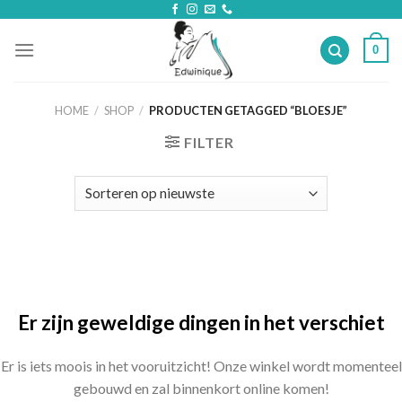
Skip
to
0
content
HOME
/
SHOP
/
PRODUCTEN GETAGGED “BLOESJE”
FILTER
Ga
naar
de
inhoud
Er zijn geweldige dingen in het verschiet
Er is iets moois in het vooruitzicht! Onze winkel wordt momenteel
gebouwd en zal binnenkort online komen!