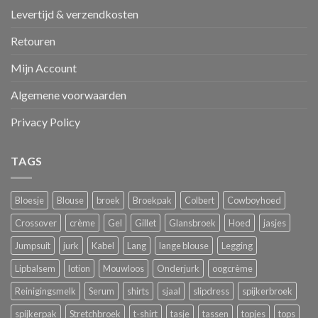
Levertijd & verzendkosten
Retouren
Mijn Account
Algemene voorwaarden
Privacy Policy
TAGS
Bloesje
Blouse
broek
Broekpak
Colbert
Cowboyhoed
Crossover
crème
Gel
Gillet
Glansbroek
Hoed
jasjes
Jumpsuit
jurk
Kabel
Lang
lange blouse
Legging
Lipbalsem
lotion
Mouwloos
Onderjurk
oogcrème
Reinigingsmelk
Serum
shirts
sjaal
slipdress
spijkerbroek
spijkerpak
Stretchbroek
t-shirt
tasje
tassen
topjes
tops