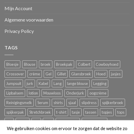
Mijn Account
Algemene voorwaarden
Privacy Policy
TAGS
Bloesje
Blouse
broek
Broekpak
Colbert
Cowboyhoed
Crossover
crème
Gel
Gillet
Glansbroek
Hoed
jasjes
Jumpsuit
jurk
Kabel
Lang
lange blouse
Legging
Lipbalsem
lotion
Mouwloos
Onderjurk
oogcrème
Reinigingsmelk
Serum
shirts
sjaal
slipdress
spijkerbroek
spijkerpak
Stretchbroek
t-shirt
tasje
tassen
topjes
tops
trui
tuniek
ves
Vest
zomerbroek
zomerjurkjes
We gebruiken cookies om ervoor te zorgen dat de website zo