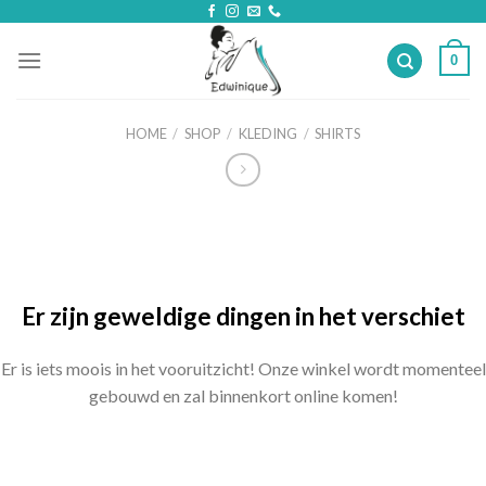
Skip
to
0
content
HOME
/
SHOP
/
KLEDING
/
SHIRTS
Ga
naar
de
inhoud
Er zijn geweldige dingen in het verschiet
Er is iets moois in het vooruitzicht! Onze winkel wordt momenteel
gebouwd en zal binnenkort online komen!