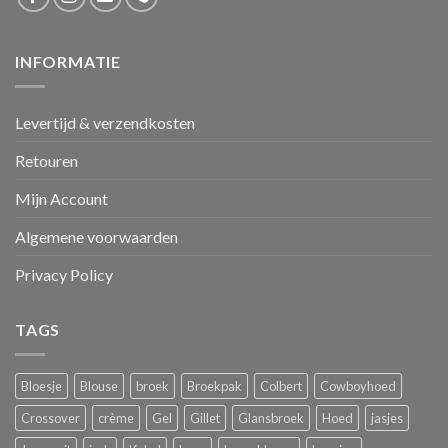
INFORMATIE
Levertijd & verzendkosten
Retouren
Mijn Account
Algemene voorwaarden
Privacy Policy
TAGS
Bloesje
Blouse
broek
Broekpak
Colbert
Cowboyhoed
Crossover
crème
Gel
Gillet
Glansbroek
Hoed
jasjes