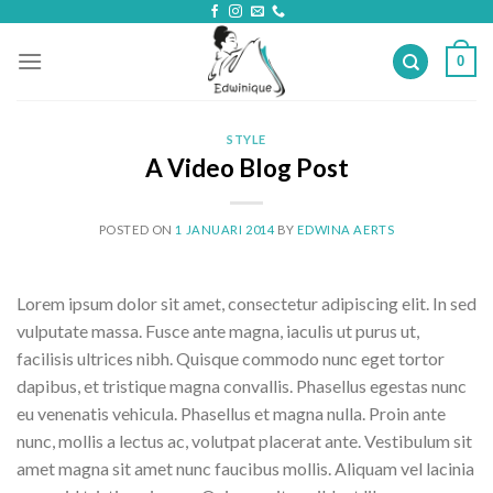
Skip
to
0
content
STYLE
A Video Blog Post
POSTED ON
1 JANUARI 2014
BY
EDWINA AERTS
Lorem ipsum dolor sit amet, consectetur adipiscing elit. In sed
vulputate massa. Fusce ante magna, iaculis ut purus ut,
facilisis ultrices nibh. Quisque commodo nunc eget tortor
dapibus, et tristique magna convallis. Phasellus egestas nunc
eu venenatis vehicula. Phasellus et magna nulla. Proin ante
nunc, mollis a lectus ac, volutpat placerat ante. Vestibulum sit
amet magna sit amet nunc faucibus mollis. Aliquam vel lacinia