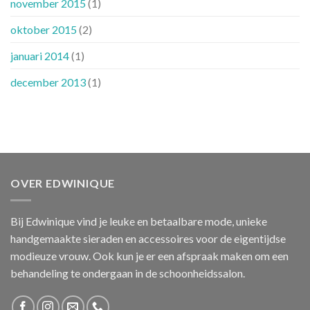
november 2015
(1)
oktober 2015
(2)
januari 2014
(1)
december 2013
(1)
OVER EDWINIQUE
Bij Edwinique vind je leuke en betaalbare mode, unieke
handgemaakte sieraden en accessoires voor de eigentijdse
modieuze vrouw. Ook kun je er een afspraak maken om een
behandeling te ondergaan in de schoonheidssalon.