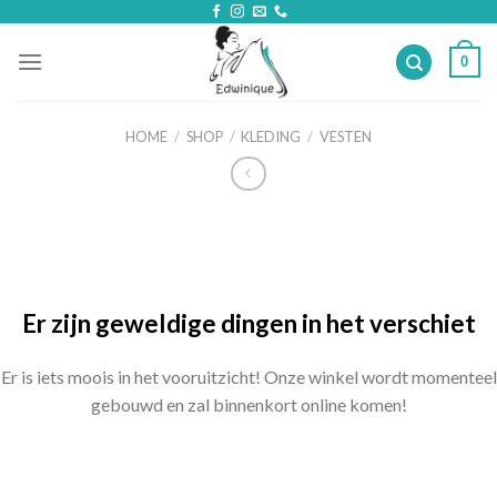
Skip
to
0
content
HOME
/
SHOP
/
KLEDING
/
VESTEN
Ga
naar
de
inhoud
Er zijn geweldige dingen in het verschiet
Er is iets moois in het vooruitzicht! Onze winkel wordt momenteel
gebouwd en zal binnenkort online komen!