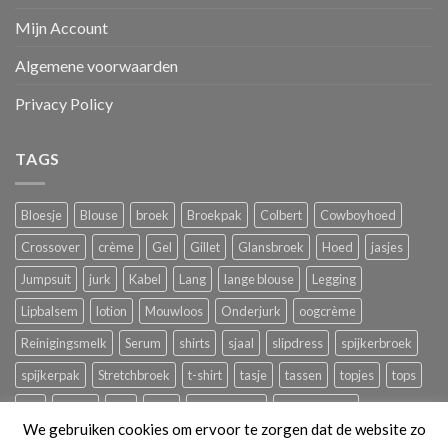
Mijn Account
Algemene voorwaarden
Privacy Policy
TAGS
Bloesje
Blouse
broek
Broekpak
Colbert
Cowboyhoed
Crossover
crème
Gel
Gillet
Glansbroek
Hoed
jasjes
Jumpsuit
jurk
Kabel
Lang
lange blouse
Legging
Lipbalsem
lotion
Mouwloos
Onderjurk
oogcrème
Reinigingsmelk
Serum
shirts
sjaal
slipdress
spijkerbroek
spijkerpak
Stretchbroek
t-shirt
tasje
tassen
topjes
tops
trui
tuniek
ves
Vest
zomerbroek
zomerjurkjes
We gebruiken cookies om ervoor te zorgen dat de website zo