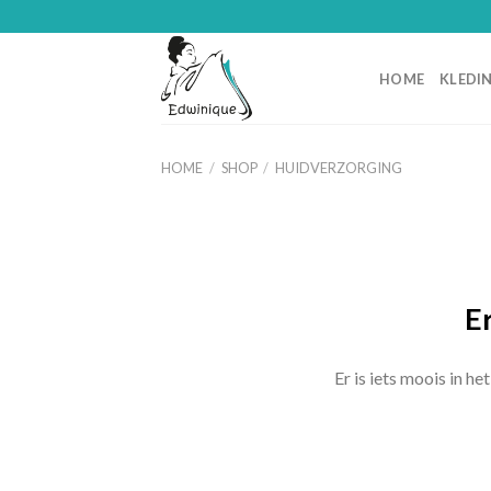
Skip
to
content
HOME
KLEDI
HOME
/
SHOP
/
HUIDVERZORGING
Ga
naar
de
inhoud
Er
Er is iets moois in 