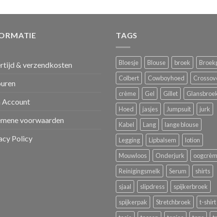
FORMATIE
TAGS
Bloesje
Blouse
broek
Broek
rtijd & verzendkosten
Colbert
Cowboyhoed
Crossov
ouren
crème
Gel
Gillet
Glansbroe
 Account
Hoed
jasjes
Jumpsuit
jurk
emene voorwaarden
Kabel
Lang
lange blouse
acy Policy
Legging
Lipbalsem
lotion
Mouwloos
Onderjurk
oogcrè
Reinigingsmelk
Serum
shirts
sjaal
slipdress
spijkerbroek
spijkerpak
Stretchbroek
t-shirt