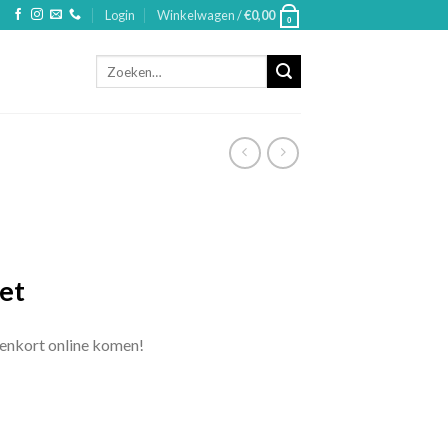
Login
Winkelwagen /
€
0,00
0
Zoeken
naar:
iet
nenkort online komen!