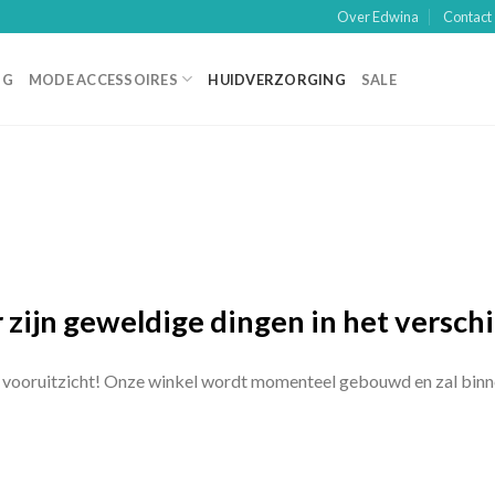
Over Edwina
Contact
NG
MODE ACCESSOIRES
HUIDVERZORGING
SALE
 zijn geweldige dingen in het versch
het vooruitzicht! Onze winkel wordt momenteel gebouwd en zal bin