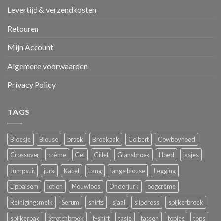
Levertijd & verzendkosten
Retouren
Mijn Account
Algemene voorwaarden
Privacy Policy
TAGS
Bloesje
Blouse
broek
Broekpak
Colbert
Cowboyhoed
Crossover
crème
Gel
Gillet
Glansbroek
Hoed
jasjes
Jumpsuit
jurk
Kabel
Lang
lange blouse
Legging
Lipbalsem
lotion
Mouwloos
Onderjurk
oogcrème
Reinigingsmelk
Serum
shirts
sjaal
slipdress
spijkerbroek
spijkerpak
Stretchbroek
t-shirt
tasje
tassen
topjes
tops