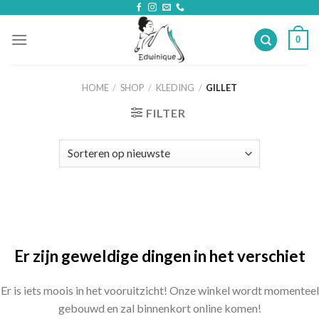
Skip
to
0
content
HOME
/
SHOP
/
KLEDING
/
GILLET
FILTER
Ga
naar
de
inhoud
Er zijn geweldige dingen in het verschiet
Er is iets moois in het vooruitzicht! Onze winkel wordt momenteel
gebouwd en zal binnenkort online komen!